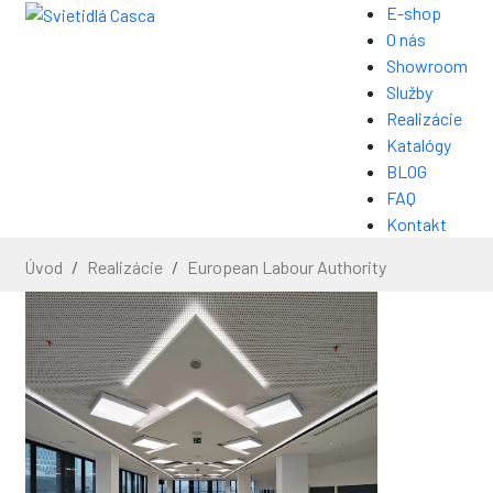
E-shop
O nás
Showroom
Služby
Realizácie
Katalógy
BLOG
FAQ
Kontakt
Úvod
Realizácie
European Labour Authority