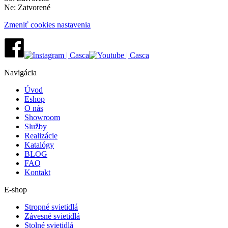
Ne: Zatvorené
Zmeniť cookies nastavenia
Navigácia
Úvod
Eshop
O nás
Showroom
Služby
Realizácie
Katalógy
BLOG
FAQ
Kontakt
E-shop
Stropné svietidlá
Závesné svietidlá
Stolné svietidlá