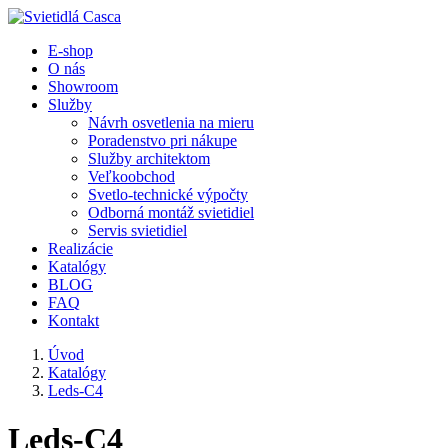
E-shop
O nás
Showroom
Služby
Návrh osvetlenia na mieru
Poradenstvo pri nákupe
Služby architektom
Veľkoobchod
Svetlo-technické výpočty
Odborná montáž svietidiel
Servis svietidiel
Realizácie
Katalógy
BLOG
FAQ
Kontakt
Úvod
Katalógy
Leds-C4
Leds-C4