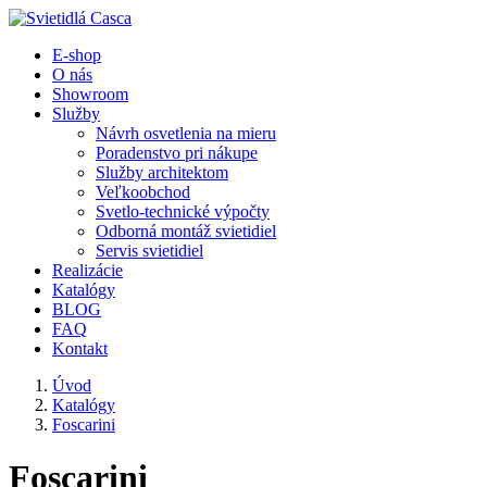
E-shop
O nás
Showroom
Služby
Návrh osvetlenia na mieru
Poradenstvo pri nákupe
Služby architektom
Veľkoobchod
Svetlo-technické výpočty
Odborná montáž svietidiel
Servis svietidiel
Realizácie
Katalógy
BLOG
FAQ
Kontakt
Úvod
Katalógy
Foscarini
Foscarini