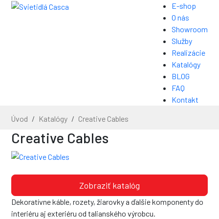
E-shop
O nás
Showroom
Služby
Realizácie
Katalógy
BLOG
FAQ
Kontakt
Úvod
Katalógy
Creative Cables
Creative Cables
Zobraziť katalóg
Dekoratívne káble, rozety, žiarovky a ďalšie komponenty do
interiéru aj exteriéru od talianského výrobcu.