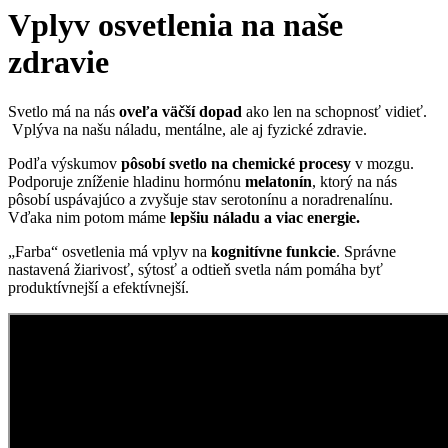
Vplyv osvetlenia na naše
zdravie
Svetlo má na nás
oveľa väčší dopad
ako len na schopnosť vidieť.
Vplýva na našu náladu, mentálne, ale aj fyzické zdravie.
Podľa výskumov
pôsobí svetlo na chemické procesy
v mozgu.
Podporuje zníženie hladinu hormónu
melatonín
, ktorý na nás
pôsobí uspávajúco a zvyšuje stav serotonínu a noradrenalínu.
Vďaka nim potom máme
lepšiu náladu a viac energie.
„Farba“ osvetlenia má vplyv na
kognitívne funkcie
. Správne
nastavená žiarivosť, sýtosť a odtieň svetla nám pomáha byť
produktívnejší a efektívnejší.