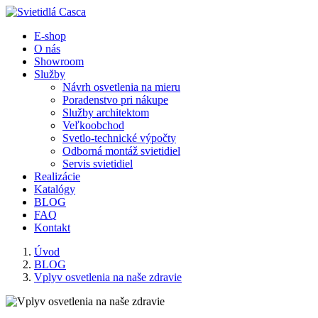
E-shop
O nás
Showroom
Služby
Návrh osvetlenia na mieru
Poradenstvo pri nákupe
Služby architektom
Veľkoobchod
Svetlo-technické výpočty
Odborná montáž svietidiel
Servis svietidiel
Realizácie
Katalógy
BLOG
FAQ
Kontakt
Úvod
BLOG
Vplyv osvetlenia na naše zdravie