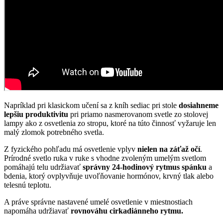
Napríklad pri klasickom učení sa z kníh sediac pri stole
dosiahneme
lepšiu produktivitu
pri priamo nasmerovanom svetle zo stolovej
lampy ako z osvetlenia zo stropu, ktoré na túto činnosť vyžaruje len
malý zlomok potrebného svetla.
Z fyzického pohľadu má osvetlenie vplyv
nielen na záťaž očí
.
Prírodné svetlo ruka v ruke s vhodne zvoleným umelým svetlom
pomáhajú telu udržiavať
správny 24-hodinový rytmus spánku
a
bdenia, ktorý ovplyvňuje uvoľňovanie hormónov, krvný tlak alebo
telesnú teplotu.
A práve správne nastavené umelé osvetlenie v miestnostiach
napomáha udržiavať
rovnováhu cirkadiánneho rytmu.