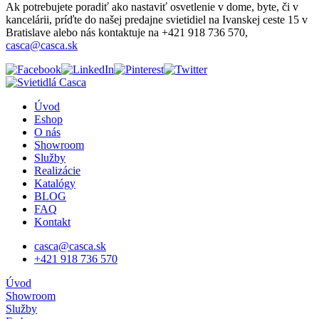
Ak potrebujete poradiť ako nastaviť osvetlenie v dome, byte, či v
kancelárii, príďte do našej predajne svietidiel na Ivanskej ceste 15 v
Bratislave alebo nás kontaktuje na +421 918 736 570,
casca@casca.sk
Úvod
Eshop
O nás
Showroom
Služby
Realizácie
Katalógy
BLOG
FAQ
Kontakt
casca@casca.sk
+421 918 736 570
Úvod
Showroom
Služby