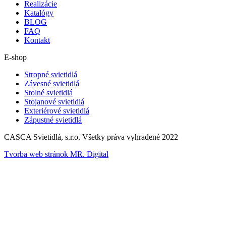
Realizácie
Katalógy
BLOG
FAQ
Kontakt
E-shop
Stropné svietidlá
Závesné svietidlá
Stolné svietidlá
Stojanové svietidlá
Exteriérové svietidlá
Zápustné svietidlá
CASCA Svietidlá, s.r.o. Všetky práva vyhradené 2022
Tvorba web stránok MR. Digital